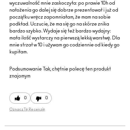
wyczuwalność mnie zaskoczyła: po prawie 10h od
nałożenia go dalej się dobrze prezentował i już od
początku wręcz zapomniałam, że mam na sobie
podkład. Uczucie, że ma się go na skórze znika
bardzo szybko. Wydaje się też bardzo wydajny:
mała ilość wystarczy na pierwszą lekką warstwę. Dla
mnie strzał w 10 i używam go codziennie od kiedy go
kupiłam.
Podsumowanie
Tak, chętnie polecę ten produkt
znajomym
0
0
Oznacz Tę Recenzję