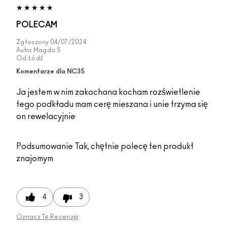
POLECAM
Zgłoszony
04/07/2024
Autor
Magda S
Od
Łódź
Komentarze dla NC35
Ja jestem w nim zakochana kocham rozświetlenie
tego podkładu mam cerę mieszana i unie trzyma się
on rewelacyjnie
Podsumowanie
Tak, chętnie polecę ten produkt
znajomym
4
3
Oznacz Tę Recenzję