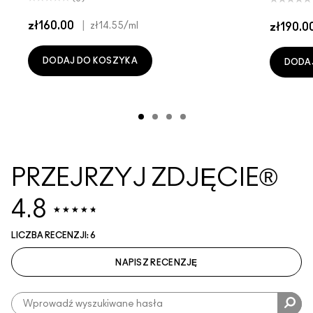
zł160.00
|
zł14.55
/ml
zł190.0
DODAJ DO KOSZYKA
DODA
PRZEJRZYJ ZDJĘCIE®
4.8
LICZBA RECENZJI: 6
NAPISZ RECENZJĘ