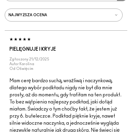
PIELĘGNUJE I KRYJE
Zgłoszony
21/12/2025
Autor
Karolina
Od
Oświęcim
Mam cerę bardzo suchą, wrażliwą i naczynkową,
dlatego wybór podkładu nigdy nie był dla mnie
prosty, aż do momentu, gdy trafiłam na ten produkt.
To bez wątpienia najlepszy podkład, jaki dotąd
miałam. Świadczy o tym choćby fakt, że jestem już
przy 6. buteleczce. Podkład pięknie kryje, nawet
silnie widoczne naczynka, a jednocześnie wygląda
niezwykle naturalnie jak druga skóra. Nie świeci się