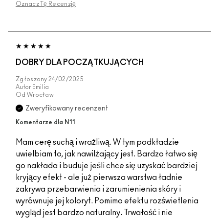
Oznacz Tę Recenzję
DOBRY DLA POCZĄTKUJĄCYCH
Zgłoszony
24/02/2025
Autor
Emilia
Od
Wrocław
Zweryfikowany recenzent
Komentarze dla N11
Mam cerę suchą i wrażliwą. W tym podkładzie
uwielbiam to, jak nawilżający jest. Bardzo łatwo się
go nakłada i buduje jeśli chce się uzyskać bardziej
kryjący efekt - ale już pierwsza warstwa ładnie
zakrywa przebarwienia i zarumienienia skóry i
wyrównuje jej koloryt. Pomimo efektu rozświetlenia
wygląd jest bardzo naturalny. Trwałość i nie