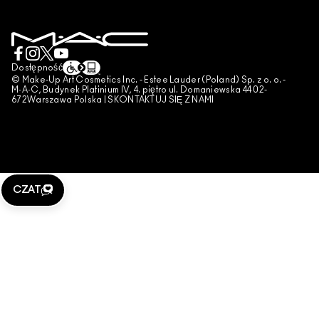
POLITYKA PRYWATNOŚCI
ZAREZERWUJ USŁUGĘ MAKIJAŻOWĄ
MOJE KONTO
WARUNKI UŻYTKOWANIA
SKONTAKTUJ SIĘ Z PRODUCENTEM
WARUNKI SPRZEDAŻY
CZAT
UWAGA PODRÓBKI
Dostępność
© Make-Up Art Cosmetics Inc. - Estee Lauder (Poland) Sp. z o. o. -
PUBLIKOWANIE RECENZJI
M·A·C, Budynek Platinium IV, 4. piętro ul. Domaniewska 44 02-
672Warszawa Polska |
SKONTAKTUJ SIĘ Z NAMI
ZARZĄDZAJ PLIKAMI COOKIES
CZAT