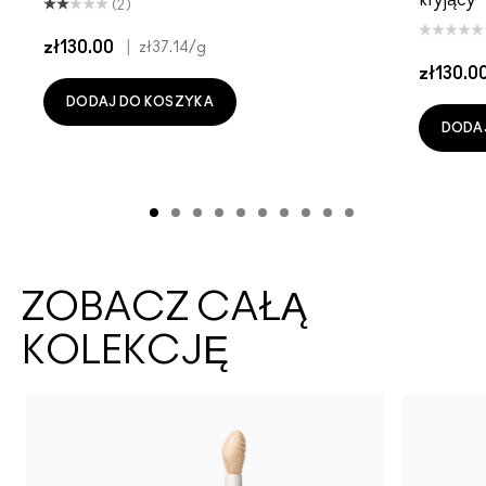
(2)
zł130.00
|
zł37.14
/g
zł130.0
DODAJ DO KOSZYKA
DODA
ZOBACZ CAŁĄ
KOLEKCJĘ