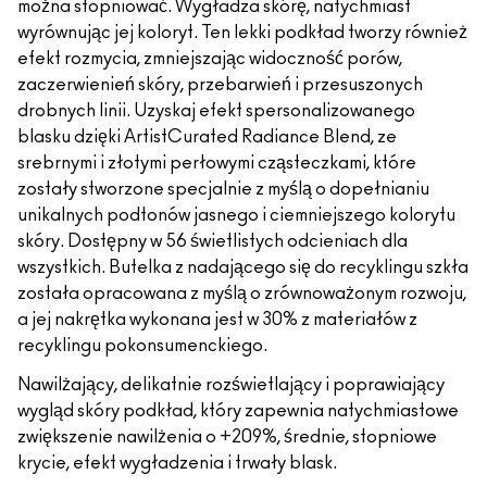
można stopniować. Wygładza skórę, natychmiast
wyrównując jej koloryt. Ten lekki podkład tworzy również
efekt rozmycia, zmniejszając widoczność porów,
zaczerwienień skóry, przebarwień i przesuszonych
drobnych linii. Uzyskaj efekt spersonalizowanego
blasku dzięki ArtistCurated Radiance Blend, ze
srebrnymi i złotymi perłowymi cząsteczkami, które
zostały stworzone specjalnie z myślą o dopełnianiu
unikalnych podtonów jasnego i ciemniejszego kolorytu
skóry. Dostępny w 56 świetlistych odcieniach dla
wszystkich. Butelka z nadającego się do recyklingu szkła
została opracowana z myślą o zrównoważonym rozwoju,
a jej nakrętka wykonana jest w 30% z materiałów z
recyklingu pokonsumenckiego.
Nawilżający, delikatnie rozświetlający i poprawiający
wygląd skóry podkład, który zapewnia natychmiastowe
zwiększenie nawilżenia o +209%, średnie, stopniowe
krycie, efekt wygładzenia i trwały blask.