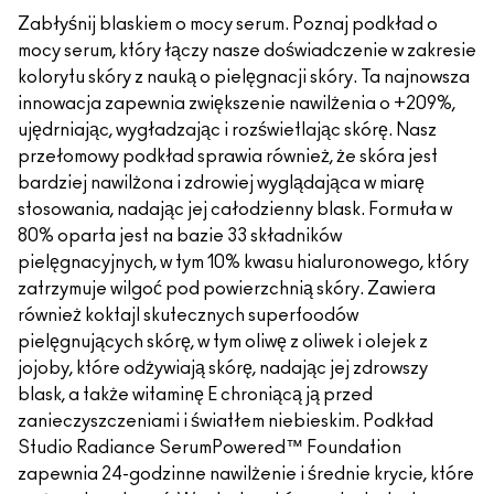
Zabłyśnij blaskiem o mocy serum. Poznaj podkład o
mocy serum, który łączy nasze doświadczenie w zakresie
kolorytu skóry z nauką o pielęgnacji skóry. Ta najnowsza
innowacja zapewnia zwiększenie nawilżenia o +209%,
ujędrniając, wygładzając i rozświetlając skórę. Nasz
przełomowy podkład sprawia również, że skóra jest
bardziej nawilżona i zdrowiej wyglądająca w miarę
stosowania, nadając jej całodzienny blask. Formuła w
80% oparta jest na bazie 33 składników
pielęgnacyjnych, w tym 10% kwasu hialuronowego, który
zatrzymuje wilgoć pod powierzchnią skóry. Zawiera
również koktajl skutecznych superfoodów
pielęgnujących skórę, w tym oliwę z oliwek i olejek z
jojoby, które odżywiają skórę, nadając jej zdrowszy
blask, a także witaminę E chroniącą ją przed
zanieczyszczeniami i światłem niebieskim. Podkład
Studio Radiance SerumPowered™ Foundation
zapewnia 24-godzinne nawilżenie i średnie krycie, które