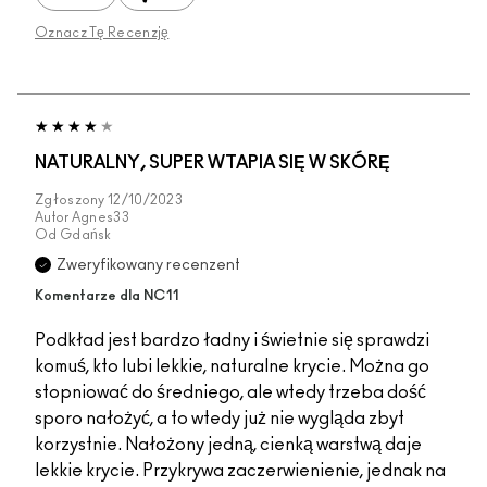
Oznacz Tę Recenzję
NATURALNY, SUPER WTAPIA SIĘ W SKÓRĘ
Zgłoszony
12/10/2023
Autor
Agnes33
Od
Gdańsk
Zweryfikowany recenzent
Komentarze dla NC11
Podkład jest bardzo ładny i świetnie się sprawdzi
komuś, kto lubi lekkie, naturalne krycie. Można go
stopniować do średniego, ale wtedy trzeba dość
sporo nałożyć, a to wtedy już nie wygląda zbyt
korzystnie. Nałożony jedną, cienką warstwą daje
lekkie krycie. Przykrywa zaczerwienienie, jednak na