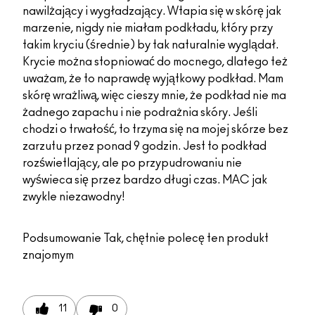
nawilżający i wygładzający. Wtapia się w skórę jak
marzenie, nigdy nie miałam podkładu, który przy
takim kryciu (średnie) by tak naturalnie wyglądał.
Krycie można stopniować do mocnego, dlatego też
uważam, że to naprawdę wyjątkowy podkład. Mam
skórę wrażliwą, więc cieszy mnie, że podkład nie ma
żadnego zapachu i nie podrażnia skóry. Jeśli
chodzi o trwałość, to trzyma się na mojej skórze bez
zarzutu przez ponad 9 godzin. Jest to podkład
rozświetlający, ale po przypudrowaniu nie
wyświeca się przez bardzo długi czas. MAC jak
zwykle niezawodny!
Podsumowanie
Tak, chętnie polecę ten produkt
znajomym
11
0