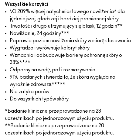
Wszystkie korzyści
\O 209% więcej natychmiastowego nawilżenia* dla
jędrniejszej, gładszej i bardziej promiennej skóry
Trwałość i długo utrzymujący się blask, 12 godzin**
Nawilżanie, 24 godziny***
Poprawia poziom nawilżenia skóry w miarę stosowania
Wygładza i wyrównuje koloryt skóry
Wzmacnia i odbudowuje barierę ochronną skóry o
38%****
Odporny na wodę, pot i rozmazywanie
91% badanych stwierdziło, że skóra wygląda na
wyraźnie zdrowszą*****
Nie zatyka porów
Do wszystkich typów skóry
*Badanie kliniczne przeprowadzone na 28
uczestnikach po jednorazowym użyciu produktu.
**Badanie kliniczne przeprowadzone na 20
uczestnikach po jednorazowym użyciu produktu.