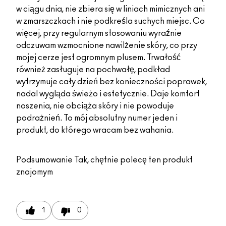
w ciągu dnia, nie zbiera się w liniach mimicznych ani
w zmarszczkach i nie podkreśla suchych miejsc. Co
więcej, przy regularnym stosowaniu wyraźnie
odczuwam wzmocnione nawilżenie skóry, co przy
mojej cerze jest ogromnym plusem. Trwałość
również zasługuje na pochwałę, podkład
wytrzymuje cały dzień bez konieczności poprawek,
nadal wygląda świeżo i estetycznie. Daje komfort
noszenia, nie obciąża skóry i nie powoduje
podrażnień. To mój absolutny numer jeden i
produkt, do którego wracam bez wahania.
Podsumowanie
Tak, chętnie polecę ten produkt
znajomym
1
0