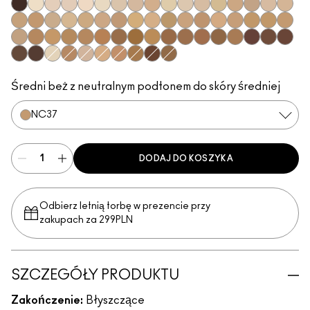
NC66
NC7
NW7
NW8
N10
NW5
NC10
NW10
N11
NC11
NC11.5
NW11
NC12
NC14.5
N12
N18
NW13
NC15
NC16
NC17
NC17.5
NC18
NW15
NW18
NC20
NW20
NC25
C3.5
NW22
NW25
NC27
NC30
NC35
NC37
NC38
NW35
NC40
NC42
NW40
NW43
NW45
NC45
NC47
NC50
NW47
NW48
NC55
NW50
NW58
NC63
NW60
NC65
NW65
NC5
C4
N32
C4.5
NW30
NC44
NW55
NC60
Średni beż z neutralnym podtonem do skóry średniej
NC37
DODAJ DO KOSZYKA
Odbierz letnią torbę w prezencie przy
zakupach za 299PLN
SZCZEGÓŁY PRODUKTU
Zakończenie:
Błyszczące