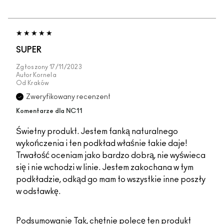
SUPER
Zgłoszony
17/11/2023
Autor
Kornela
Od
Kraków
Zweryfikowany recenzent
Komentarze dla NC11
Świetny produkt. Jestem fanką naturalnego
wykończenia i ten podkład właśnie takie daje!
Trwałość oceniam jako bardzo dobrą, nie wyświeca
się i nie wchodzi w linie. Jestem zakochana w tym
podkładzie, odkąd go mam to wszystkie inne poszły
w odstawkę.
Podsumowanie
Tak, chętnie polecę ten produkt