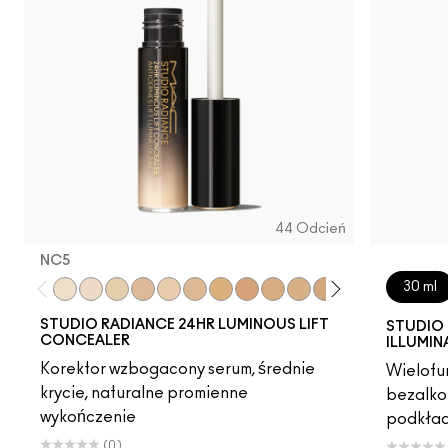
44 Odcień
NC5​
30 ml
NC5​
NW5​
NC11​
NW10​
NC11.5​
NC14.5​
NC15​
NW15​
NC17​
NC17.5​
NC20​
NW18​
NC25​
N18​
NW2
STUDIO RADIANCE 24HR LUMINOUS LIFT
STUDIO 
CONCEALER
ILLUMIN
Korektor wzbogacony serum, średnie
Wielofun
krycie, naturalne promienne
bezalko
wykończenie
podkład
(0)