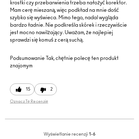
krostki czy przebarwienia trzeba nałożyć korektor.
Mam cerę mieszaną, więc podkład na mnie dość
szybko się wyświeca. Mimo tego, nadal wygląda
bardzo ładnie. Nie podkreśla skórek i rzeczywiście
jest mocno nawilżający. Uważam, że najlepiej
sprawdzi się komuś z cerą suchą.
Podsumowanie
Tak, chętnie polecę ten produkt
znajomym
15
2
Oznacz Tę Recenzję
Wyświetlanie recenzji
1-6